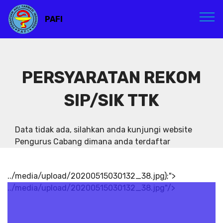
PAFI
PERSYARATAN REKOM
SIP/SIK TTK
Data tidak ada, silahkan anda kunjungi website
Pengurus Cabang dimana anda terdaftar
../media/upload/20200515030132_38.jpg);">
../media/upload/20200515030132_38.jpg"/>